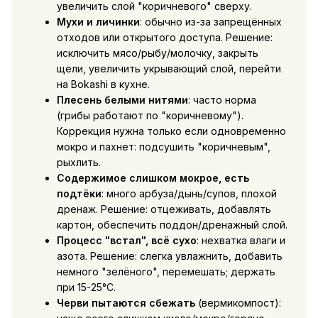
увеличить слой "коричневого" сверху.
Мухи и личинки
: обычно из-за запрещённых
отходов или открытого доступа. Решение:
исключить мясо/рыбу/молочку, закрыть
щели, увеличить укрывающий слой, перейти
на Bokashi в кухне.
Плесень белыми нитями
: часто норма
(грибы работают по "коричневому").
Коррекция нужна только если одновременно
мокро и пахнет: подсушить "коричневым",
рыхлить.
Содержимое слишком мокрое, есть
подтёки
: много арбуза/дынь/супов, плохой
дренаж. Решение: отцеживать, добавлять
картон, обеспечить поддон/дренажный слой.
Процесс "встал", всё сухо
: нехватка влаги и
азота. Решение: слегка увлажнить, добавить
немного "зелёного", перемешать; держать
при 15-25°C.
Черви пытаются сбежать
(вермикомпост):