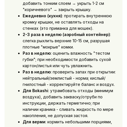
добавить тонким слоем → укрыть 1-2 см
"коричневого" → закрыть крышку.
Ежедневно (кухня)
: протирать внутреннюю
кромку крышки, не оставлять отходы на
стенках (это приманка для мошек).
2-3 раза в неделю (аэробный контейнер)
:
слегка рыхлить верхние 10-15 см, разрушая
плотные "мокрые" комки.
Раз в неделю
: оценить влажность "тестом
губки"; при необходимости добавить сухой
картон/листья или чуть увлажнить.
Раз в неделю
: проверить запах при открытии:
нейтральный/землистый - норма; кислый/
гнилостный - корректируйте баланс и воздух.
Для Bokashi
: утрамбовать отходы (минимум
воздуха), добавить закваску/отруби по
инструкции, держать герметично; при
наличии краника - сливать жидкость по мере
накопления, не допуская застоя.
Для верми
: кормить небольшими порциями,