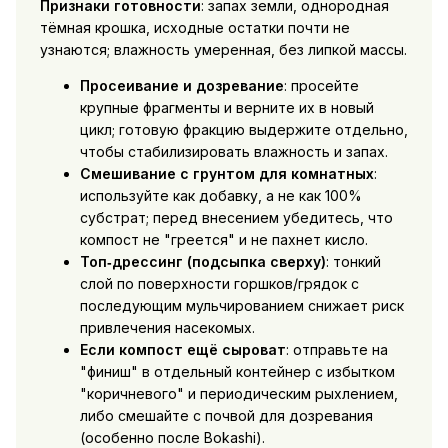
Признаки готовности
: запах земли, однородная
тёмная крошка, исходные остатки почти не
узнаются; влажность умеренная, без липкой массы.
Просеивание и дозревание
: просейте
крупные фрагменты и верните их в новый
цикл; готовую фракцию выдержите отдельно,
чтобы стабилизировать влажность и запах.
Смешивание с грунтом для комнатных
:
используйте как добавку, а не как 100%
субстрат; перед внесением убедитесь, что
компост не "греется" и не пахнет кисло.
Топ‑дрессинг (подсыпка сверху)
: тонкий
слой по поверхности горшков/грядок с
последующим мульчированием снижает риск
привлечения насекомых.
Если компост ещё сыроват
: отправьте на
"финиш" в отдельный контейнер с избытком
"коричневого" и периодическим рыхлением,
либо смешайте с почвой для дозревания
(особенно после Bokashi).