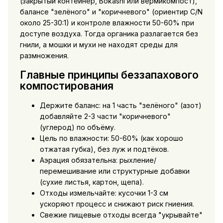
(закрытый контейнер, Bokashi или вермикомпост),
балансе "зелёного" и "коричневого" (ориентир C/N
около 25-30:1) и контроле влажности 50-60% при
доступе воздуха. Тогда органика разлагается без
гнили, а мошки и мухи не находят среды для
размножения.
Главные принципы беззапахового
компостирования
Держите баланс: на 1 часть "зелёного" (азот)
добавляйте 2-3 части "коричневого"
(углерод) по объёму.
Цель по влажности: 50-60% (как хорошо
отжатая губка), без луж и подтёков.
Аэрация обязательна: рыхление/
перемешивание или структурные добавки
(сухие листья, картон, щепа).
Отходы измельчайте: кусочки 1-3 см
ускоряют процесс и снижают риск гниения.
Свежие пищевые отходы всегда "укрывайте"