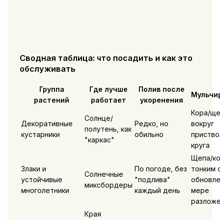
Сводная таблица: что посадить и как это
обслуживать
Группа
Где лучше
Полив после
Мульчи
растений
работает
укоренения
Кора/ще
Солнце/
Декоративные
Редко, но
вокруг
полутень, как
кустарники
обильно
приство
"каркас"
круга
Щепа/к
Злаки и
По погоде, без
тонким 
Солнечные
устойчивые
"подлива"
обновле
миксбордеры
многолетники
каждый день
мере
разлож
Края