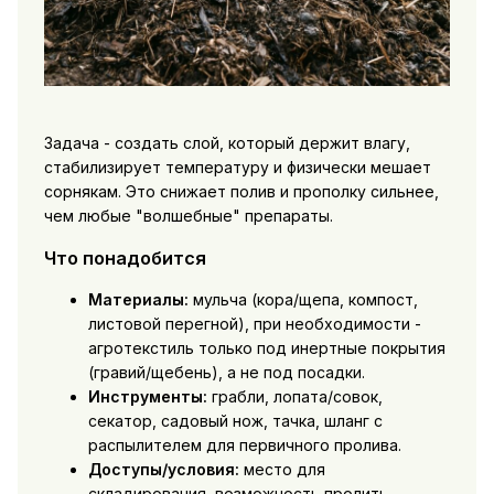
Задача - создать слой, который держит влагу,
стабилизирует температуру и физически мешает
сорнякам. Это снижает полив и прополку сильнее,
чем любые "волшебные" препараты.
Что понадобится
Материалы:
мульча (кора/щепа, компост,
листовой перегной), при необходимости -
агротекстиль только под инертные покрытия
(гравий/щебень), а не под посадки.
Инструменты:
грабли, лопата/совок,
секатор, садовый нож, тачка, шланг с
распылителем для первичного пролива.
Доступы/условия:
место для
складирования, возможность пролить