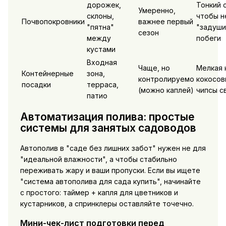
дорожек,
Тонкий 
Умеренно,
склоны,
чтобы н
Почвопокровники
важнее первый
"пятна"
"задуши
сезон
между
побеги
кустами
Входная
Чаще, но
Мелкая 
Контейнерные
зона,
контролируемо
кокосов
посадки
терраса,
(можно каплей)
чипсы с
патио
Автоматизация полива: простые
системы для занятых садоводов
Автополив в "саде без лишних забот" нужен не для
"идеальной влажности", а чтобы стабильно
переживать жару и ваши пропуски. Если вы ищете
"система автополива для сада купить", начинайте
с простого: таймер + капля для цветников и
кустарников, а спринклеры оставляйте точечно.
Мини-чек-лист подготовки перед