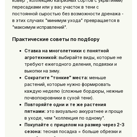
ковёр", коллекцию капризных сортов с укрытиями/
пересадками или у вас участок в тени с
постоянной сыростью без возможности дренажа -
в этих случаях "минимум ухода" превращается в
"максимум исправлений".
Практические советы по подбору
Ставка на многолетники с понятной
агротехникой:
выбирайте виды, которые не
требуют ежегодного деления, подвязки и
выкопки на зиму.
Сократите "тонкие" места:
меньше
растений, которые нужно формировать
каждую неделю (сложные бордюры, нежные
почвопокровники в сухой тени).
Повторяйте одни и те же растения
пятнами:
это визуально аккуратнее и проще
в уходе, чем "коллекция по одному".
Покупайте с прицелом на размер через 2-3
сезона:
тесная посадка = больше обрезки и