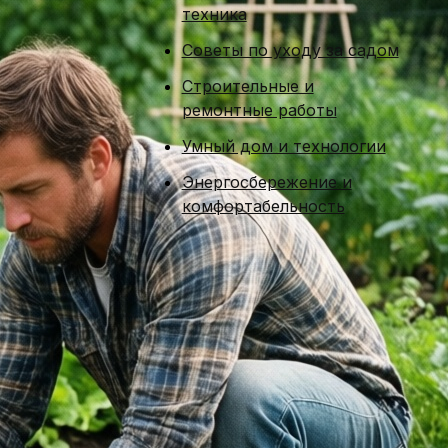
техника
Советы по уходу за садом
Строительные и
ремонтные работы
Умный дом и технологии
Энергосбережение и
комфортабельность