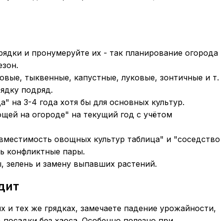
рядки и пронумеруйте их - так планирование огорода
езон.
вые, тыквенные, капустные, луковые, зонтичные и т.
рядку подряд.
" на 3-4 года хотя бы для основных культур.
щей на огороде" на текущий год с учётом
вместимость овощных культур таблица" и "соседство
ть конфликтные пары.
ы, зелень и замену выпавших растений.
дит
 и тех же грядках, замечаете падение урожайности,
 посадки без хаоса. Особенно полезно при