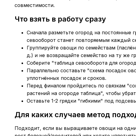
совместимости.
Что взять в работу сразу
Сначала разметьте огород на постоянные г
севооборот станет повторяемым каждый с
Группируйте овощи по семействам (паслёно
д.) и не возвращайте семейство на ту же г
Соберите "таблица севооборота для огорода
Параллельно составьте "схема посадок ово
уплотнённых посадок и сроков.
Перед финалом пройдитесь по связкам "со
растений на огороде таблица", чтобы убра
Оставьте 1-2 грядки "гибкими" под подсев
Для каких случаев метод подхо
Подходит, если вы выращиваете овощи на одних
рост болезней/вредителей или хотите уплотнять