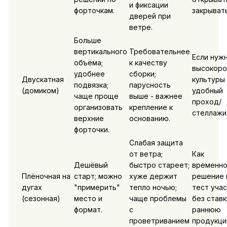
и фиксации
форточкам.
закрывать
дверей при
ветре.
Больше
вертикального
Требовательнее
Если нуж
объёма;
к качеству
высокоро
удобнее
сборки;
Двускатная
культуры 
подвязка;
парусность
(домиком)
удобный
чаще проще
выше - важнее
проход/
организовать
крепление к
стеллажи
верхние
основанию.
форточки.
Слабая защита
от ветра;
Как
Дешёвый
быстро стареет;
временн
Плёночная на
старт; можно
хуже держит
решение 
дугах
"примерить"
тепло ночью;
тест учас
(сезонная)
место и
чаще проблемы
без ставк
формат.
с
раннюю
проветриванием
продукци