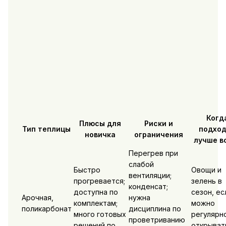
Когд
Плюсы для
Риски и
Тип теплицы
подхо
новичка
ограничения
лучше в
Перегрев при
слабой
Быстро
Овощи и
вентиляции;
прогревается;
зелень в
конденсат;
доступна по
сезон, ес
Арочная,
нужна
комплектам;
можно
поликарбонат
дисциплина по
много готовых
регулярн
проветриванию
решений по
открыват