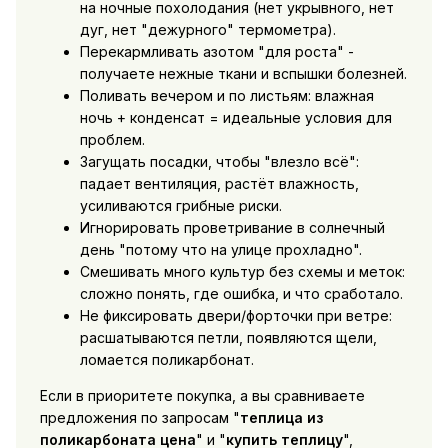
на ночные похолодания (нет укрывного, нет
дуг, нет "дежурного" термометра).
Перекармливать азотом "для роста" -
получаете нежные ткани и вспышки болезней.
Поливать вечером и по листьям: влажная
ночь + конденсат = идеальные условия для
проблем.
Загущать посадки, чтобы "влезло всё":
падает вентиляция, растёт влажность,
усиливаются грибные риски.
Игнорировать проветривание в солнечный
день "потому что на улице прохладно".
Смешивать много культур без схемы и меток:
сложно понять, где ошибка, и что сработало.
Не фиксировать двери/форточки при ветре:
расшатываются петли, появляются щели,
ломается поликарбонат.
Если в приоритете покупка, а вы сравниваете
предложения по запросам "
теплица из
поликарбоната цена
" и "
купить теплицу
",