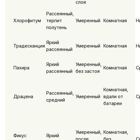
слоя
Рассеянный,
Хлорофитум
терпит
Умеренный
Комнатная
Н
полутень
Яркий
Традесканция
Умеренный
Комнатная
Н
рассеянный
Яркий
Умеренный,
Пахира
Комнатная
С
рассеянный
без застоя
Комнатная,
Рассеянный,
Драцена
Умеренный
вдали от
С
средний
батареи
Умеренный,
Комнатная,
Фикус
Яркий
после
без
С