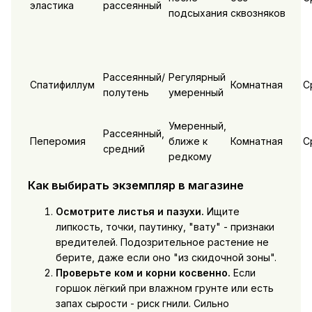
эластика
рассеянный
подсыхания
сквозняков
Рассеянный/
Регулярный
Спатифиллум
Комнатная
С
полутень
умеренный
Умеренный,
Рассеянный,
Пеперомия
ближе к
Комнатная
С
средний
редкому
Как выбирать экземпляр в магазине
Осмотрите листья и пазухи.
Ищите
липкость, точки, паутинку, "вату" - признаки
вредителей. Подозрительное растение не
берите, даже если оно "из скидочной зоны".
Проверьте ком и корни косвенно.
Если
горшок лёгкий при влажном грунте или есть
запах сырости - риск гнили. Сильно