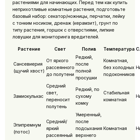
растениями для начинающих. Перед тем как купить
неприхотливые комнатные растения, подготовьте
базовый набор: секатор/ножницы, перчатки, лейку
с тонким носиком, дренаж (керамзит), грунт по
типу растения, горшок с отверстиями, липкие
ловушки для мониторинга вредителей.
Растение
Свет
Полив
Температура
С
Редкий,
От яркого
Комнатная,
Сансевиерия
после
рассеянного
без холодных
Н
(щучий хвост)
полной
до полутени
подоконников
просушки
Средний
Редкий, по
свет,
Стабильная
Замиокулькас
сухому
Н
переносит
комнатная
комку
полутень
Умеренный,
Средний/
после
Эпипремнум
яркий
подсыхания
Комнатная
Н
(потос)
рассеянный
верхнего