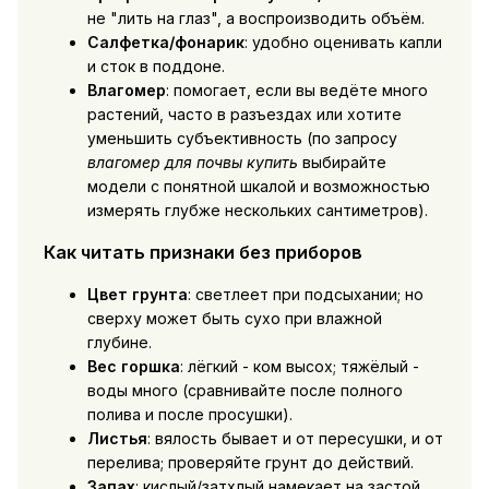
не "лить на глаз", а воспроизводить объём.
Салфетка/фонарик
: удобно оценивать капли
и сток в поддоне.
Влагомер
: помогает, если вы ведёте много
растений, часто в разъездах или хотите
уменьшить субъективность (по запросу
влагомер для почвы купить
выбирайте
модели с понятной шкалой и возможностью
измерять глубже нескольких сантиметров).
Как читать признаки без приборов
Цвет грунта
: светлеет при подсыхании; но
сверху может быть сухо при влажной
глубине.
Вес горшка
: лёгкий - ком высох; тяжёлый -
воды много (сравнивайте после полного
полива и после просушки).
Листья
: вялость бывает и от пересушки, и от
перелива; проверяйте грунт до действий.
Запах
: кислый/затхлый намекает на застой