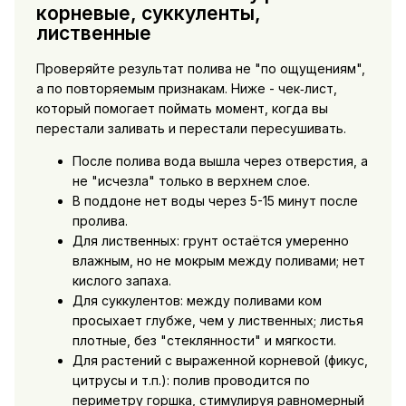
корневые, суккуленты,
лиственные
Проверяйте результат полива не "по ощущениям",
а по повторяемым признакам. Ниже - чек‑лист,
который помогает поймать момент, когда вы
перестали заливать и перестали пересушивать.
После полива вода вышла через отверстия, а
не "исчезла" только в верхнем слое.
В поддоне нет воды через 5-15 минут после
пролива.
Для лиственных: грунт остаётся умеренно
влажным, но не мокрым между поливами; нет
кислого запаха.
Для суккулентов: между поливами ком
просыхает глубже, чем у лиственных; листья
плотные, без "стеклянности" и мягкости.
Для растений с выраженной корневой (фикус,
цитрусы и т.п.): полив проводится по
периметру горшка, стимулируя равномерный